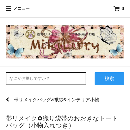
0
メニュー
検索
帯リメイクバッグ&袱紗&インテリア小物
帯リメイク✿織り袋帯のおおきなトート
バッグ（小物入れつき）