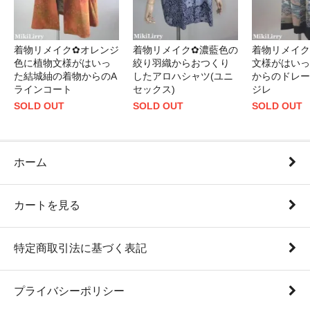
着物リメイク✿オレンジ
着物リメイク✿濃藍色の
着物リメイク
色に植物文様がはいっ
絞り羽織からおつくり
文様がはいっ
た結城紬の着物からのA
したアロハシャツ(ユニ
からのドレー
ラインコート
セックス)
ジレ
SOLD OUT
SOLD OUT
SOLD OUT
ホーム
カートを見る
特定商取引法に基づく表記
プライバシーポリシー